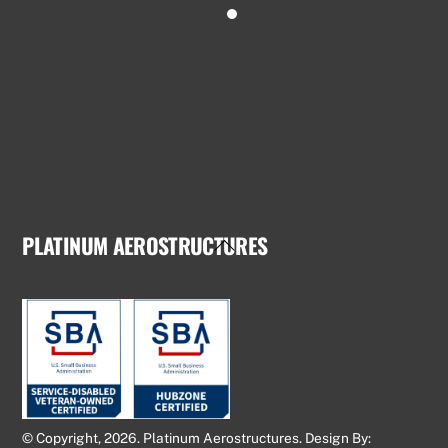
PLATINUM AEROSTRUCTURES
Back
To
Top
© Copyright, 2026. Platinum Aerostructures. Design By: