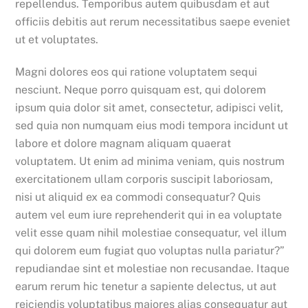
repellendus. Temporibus autem quibusdam et aut
officiis debitis aut rerum necessitatibus saepe eveniet
ut et voluptates.
Magni dolores eos qui ratione voluptatem sequi
nesciunt. Neque porro quisquam est, qui dolorem
ipsum quia dolor sit amet, consectetur, adipisci velit,
sed quia non numquam eius modi tempora incidunt ut
labore et dolore magnam aliquam quaerat
voluptatem. Ut enim ad minima veniam, quis nostrum
exercitationem ullam corporis suscipit laboriosam,
nisi ut aliquid ex ea commodi consequatur? Quis
autem vel eum iure reprehenderit qui in ea voluptate
velit esse quam nihil molestiae consequatur, vel illum
qui dolorem eum fugiat quo voluptas nulla pariatur?”
repudiandae sint et molestiae non recusandae. Itaque
earum rerum hic tenetur a sapiente delectus, ut aut
reiciendis voluptatibus maiores alias consequatur aut