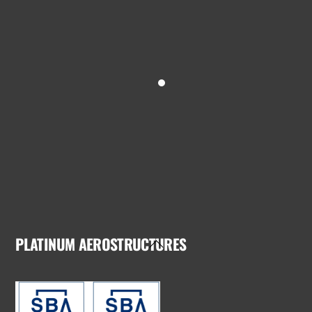
PLATINUM AEROSTRUCTURES
Back
To
Top