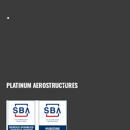
PLATINUM AEROSTRUCTURES
Back
To
Top