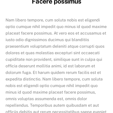
Facere possimus
Nam libero tempore, cum soluta nobis est eligendi
optio cumque nihil impedit quo minus id quod maxime
placeat facere possimus. At vero eos et accusamus et
iusto odio dignissimos ducimus qui blanditiis
praesentium voluptatum deleniti atque corrupti quos
dolores et quas molestias excepturi sint occaecati
cupiditate non provident, similique sunt in culpa qui
officia deserunt mollitia animi, id est laborum et
dolorum fuga. Et harum quidem rerum facilis est et
expedita distinctio. Nam libero tempore, cum soluta
nobis est eligendi optio cumque nihil impedit quo
minus id quod maxime placeat facere possimus,
omnis voluptas assumenda est, omnis dolor
repellendus. Temporibus autem quibusdam et aut
officiis debitis aut rerum necessitatibus saepe eveniet